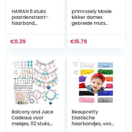
HAIRAN 6 stuks
primrosely Mooie
paardenstaart-
kikker dames
haarband,
gebreide muts
haarsieraad,
schattige pluche
kleurrijk haartouw,
kikker muts sjaal
elastiek, organza
muts oren winter
€
11.39
€
15.79
haarbanden,
skimuts
elastisch, voor…
hoofddeksel…
Balcony and Juice
Beaupretty
Cadeaus voor
Elastische
meisjes, 112 stuks,
haarbandjes, voor
set
baby‘s, 6 stuks,