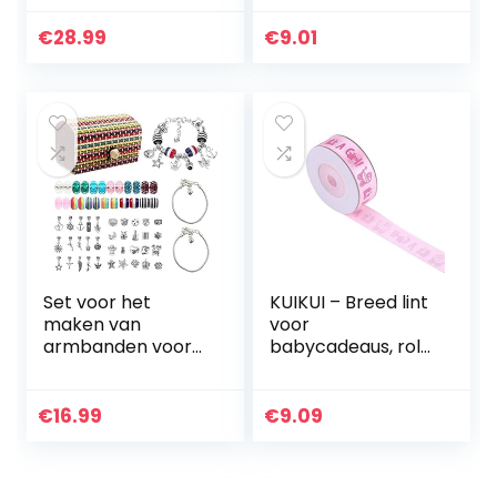
bedelarmbanden,
voor baby‘s (wit +
doe-het-zelf-
oranje + roze +
€
28.99
€
9.01
armbanden voor
rood + geel + roze)
meisjes,
21 * 7…
knutselset…
Set voor het
KUIKUI – Breed lint
maken van
voor
armbanden voor
babycadeaus, rol
meisjes, 68-delige
IT’S A BOY/GIRL
sieradenset met
10yd voor het
parels voor
inpakken van
€
16.99
€
9.09
armbanden,
cadeaus,
knutselwerk,
kinderopvang…
cadeau voor…