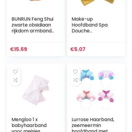
BUNRUN Feng Shui
Make-up
zwarte obsidiaan
Hoofdband Spa
rijkdom armband
Douche
Pixiu armband
Haarbanden
voor vrouwen
Elastische Boog
mannen die
Hoofddeksels Voor
€
15.69
€
5.07
rijkdom en geluk
Bad Geel Spa
aantrekken…
Haarbanden
Mengloo 1 x
Lurrose Haarband,
babyhaarband
zeemeermin
voor meisjes,
hoofdband met