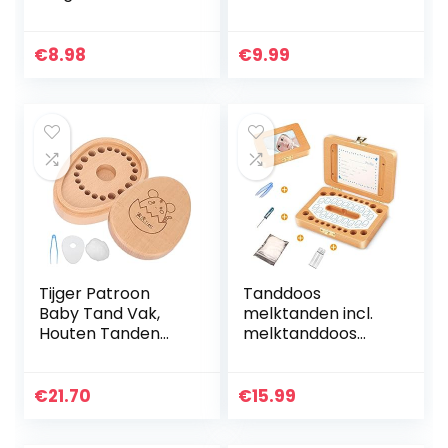
van de tandfee
tandenfeeënbrief
vast te houden,
– Schattig houten
voor het bewaren
tandendoosje om
€
8.98
€
9.99
van tanden,
de melktanden,
geboorteband…
dons en…
Tijger Patroon
Tanddoos
Baby Tand Vak,
melktanden incl.
Houten Tanden
melktanddoos
Bespaart Vak
houten tanddoos
Tanden Opslag
melktanden
Keepsake Vak
tanddoos
€
21.70
€
15.99
Organisator
melktanddoos
Souvenir Hout
tanddozen, voor