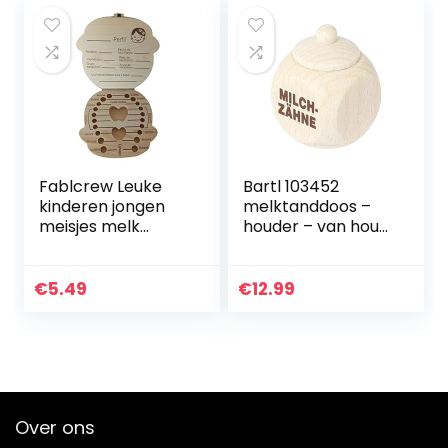
Cadeau…
kinderen cadeau…
Fablcrew Leuke
Bartl 103452
kinderen jongen
melktanddoos –
meisjes melk
houder – van hout
tanden hout
– met opschrift –
opslag
perfect als klein
souvenirbox
geschenk
€
5.49
€
12.99
tanddoos
organizer voor
baby opslag in
het…
Over ons