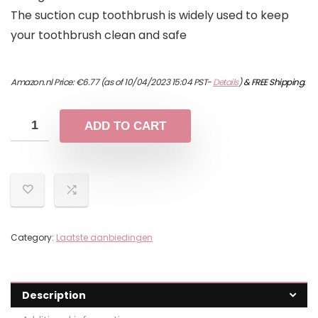
The suction cup toothbrush is widely used to keep
your toothbrush clean and safe
Amazon.nl Price:
€
6.77
(as of 10/04/2023 15:04 PST-
Details
)
&
FREE Shipping
.
ADD TO CART
Category:
Laatste aanbiedingen
Description