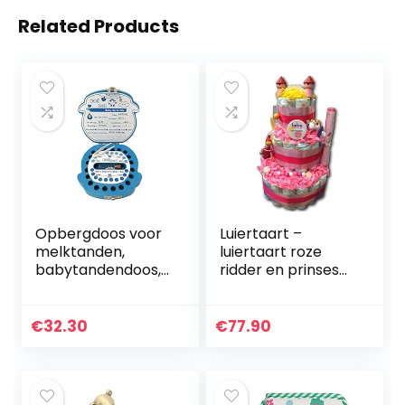
Related Products
Opbergdoos voor
Luiertaart –
melktanden,
luiertaart roze
babytandendoos,
ridder en prinses
houten eerste
voor meisjes
tand en
babygeschenk
krulgeheugencont
babyshower doop
€
32.30
€
77.90
ainer voor
geboorte souvenir
kinderen/pasgebo
renen