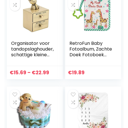
Organisator voor
RetroFun Baby
tandopslaghouder,
Fotoalbum, Zachte
schattige kleine
Doek Fotoboek
beervorm
Album Eerste
Corrosiebestendig
Fotoalbum Gift
Zinvolle
voor Baby’s 4 x 6
Price
€
15.69
–
€
22.99
€
19.89
babytandendoos
Inch Foto’s, Kan 17
range:
voor babyjongen…
Foto’s…
€15.69
through
€22.99