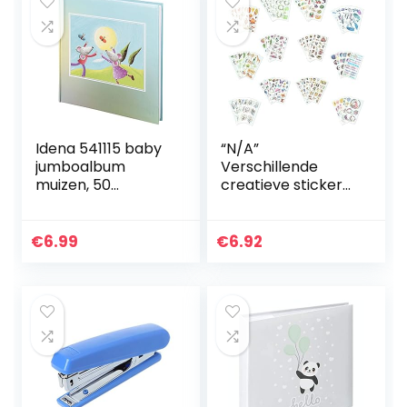
Idena 541115 baby
“N/A”
jumboalbum
Verschillende
muizen, 50
creatieve stickers
pagina’s met
Pack voor
pergamijn
kinderen kinderen,
student hand boek
€
6.99
€
6.92
decoratie, DIY
fotoalbum sticker,
mobiele telefoon
decoratie stickers
inclusief
eenhoorns,
sterren, bloemen,
vlinders en meer