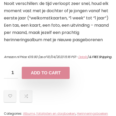
Nooit verschillen: de tijd verloopt zeer snel, houd elk
moment vast met je dochter of je jongen vanaf het
eerste jaar (“welkomstkaarten, “1 week” tot “1 jaar”)
Een tas, een kaart, een foto, een uitvinding – maand
per maand, maak jezelf een prachtig
herinneringsalbum met je nieuwe pasgeborenen
Amazon.nl Price:
€
19.90
(as of 10/04/2023 15:16 PST-
Details
)
&
FREE Shipping
.
ADD TO CART
Categories:
Albums, fotolijsten en dagboeken
,
Herinneringsboeken