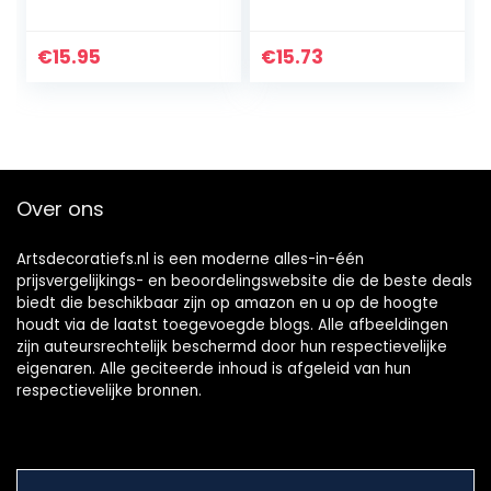
Journal met 96
fotoalbum om in
witte pagina’s, 16,5
te steken, 200
x 16,5 cm, slot met
insteekvakken
€
15.95
€
15.73
2 sleutels…
voor foto’s van 13 x
20 cm
Over ons
Artsdecoratiefs.nl is een moderne alles-in-één
prijsvergelijkings- en beoordelingswebsite die de beste deals
biedt die beschikbaar zijn op amazon en u op de hoogte
houdt via de laatst toegevoegde blogs. Alle afbeeldingen
zijn auteursrechtelijk beschermd door hun respectievelijke
eigenaren. Alle geciteerde inhoud is afgeleid van hun
respectievelijke bronnen.