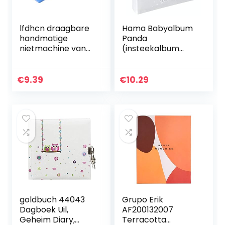
lfdhcn draagbare
Hama Babyalbum
handmatige
Panda
nietmachine van
(insteekalbum
metaal gebruikt
voor 200 foto’s in
nr. 10 nietjes
het formaat 10 x 15
Desktop School
cm,
€
9.39
€
10.29
Office Supplies
babyfotoalbum
voor jongens en
meisjes…
goldbuch 44043
Grupo Erik
Dagboek Uil,
AF200132007
Geheim Diary,
Terracotta