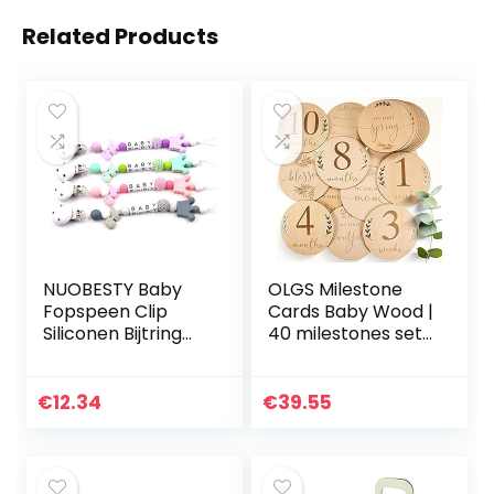
Related Products
NUOBESTY Baby
OLGS Milestone
Fopspeen Clip
Cards Baby Wood |
Siliconen Bijtring
40 milestones set
Kralen Binky
incl. tas | Birth
Houder Tandjes
Announcement
Speelgoed Voor
Wood Discs Card,
€
12.34
€
39.55
Meisjes Jongens
Hello World Laser…
Soothie…