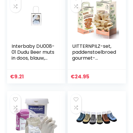
Interbaby DU008-
UITTERNPILZ-set,
01 Dudu Beer muts
paddenstoelbroed
in doos, blauw,
gourmet-
uniseks
oesterpaddenstoe
len oogsten in 10
dagen top-
€
9.21
€
24.95
kinderkeukenacce
ssoires…